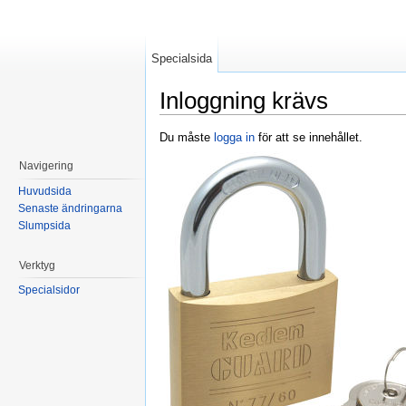
Specialsida
Inloggning krävs
Hoppa till:
navigering
,
sök
Du måste
logga in
för att se innehållet.
Navigering
Huvudsida
Senaste ändringarna
Slumpsida
Verktyg
Specialsidor