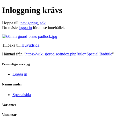
Inloggning krävs
Hoppa till:
navigering
,
sök
Du måste
logga in
för att se innehållet.
Tillbaka till
Huvudsida
.
Hämtad från "
https://wiki.sjorod.se/index.php?title=Special:Badtitle
"
Personliga verktyg
Logga in
Namnrymder
Specialsida
Varianter
Visningar