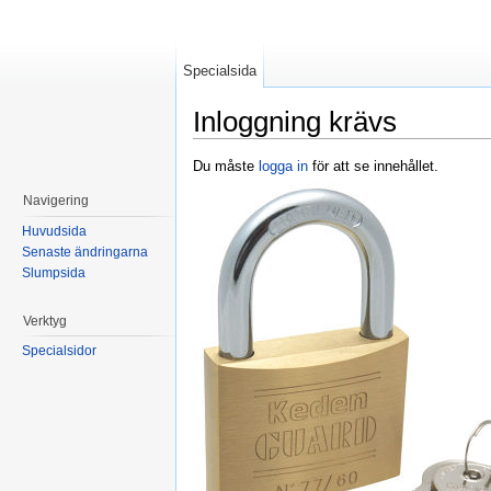
Specialsida
Inloggning krävs
Hoppa till:
navigering
,
sök
Du måste
logga in
för att se innehållet.
Navigering
Huvudsida
Senaste ändringarna
Slumpsida
Verktyg
Specialsidor