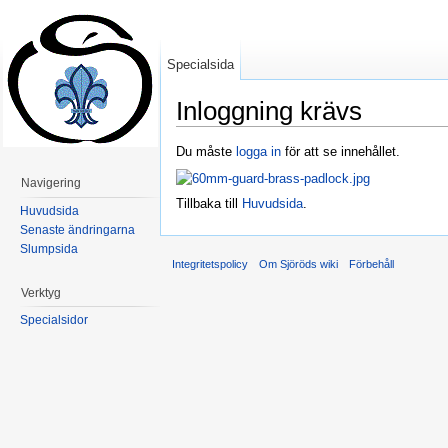
Specialsida
Inloggning krävs
Hoppa till:
navigering
,
sök
Du måste
logga in
för att se innehållet.
Navigering
Tillbaka till
Huvudsida
.
Huvudsida
Senaste ändringarna
Slumpsida
Integritetspolicy
Om Sjöröds wiki
Förbehåll
Verktyg
Specialsidor