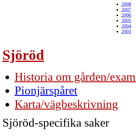
2008
2007
2006
2005
2004
2003
Sjöröd
Historia om gården/exam
Pionjärspåret
Karta/vägbeskrivning
Sjöröd-specifika saker