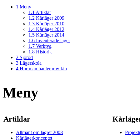
1
Meny
1.1
Artiklar
1.2
Kårläger 2009
1.3
Kårläger 2010
1.4
Kårläger 2012
1.5
Kårläger 2014
1.6
Inventerade lager
1.7
Verktyg
1.8
Historik
2
Sjöröd
3
Lägerskola
4
Hur man hanterar wikin
Meny
Artiklar
Kårläge
Allmänt om lägret 2008
Projekt
Kårlägerkonceptet