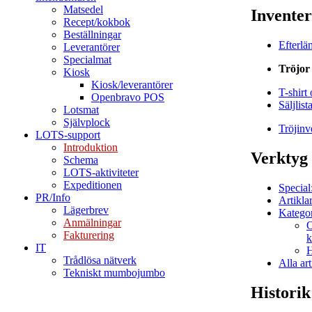
Matsedel
Inventer
Recept/kokbok
Beställningar
Efterlä
Leverantörer
Specialmat
Tröjor
Kiosk
Kiosk/leverantörer
T-shirt
Openbravo POS
Säljlis
Lotsmat
Självplock
Tröjinv
LOTS-support
Introduktion
Verktyg
Schema
LOTS-aktiviteter
Expeditionen
Special
PR/Info
Artikla
Lägerbrev
Kategor
Anmälningar
O
Fakturering
k
IT
H
Trådlösa nätverk
Alla art
Tekniskt mumbojumbo
Historik