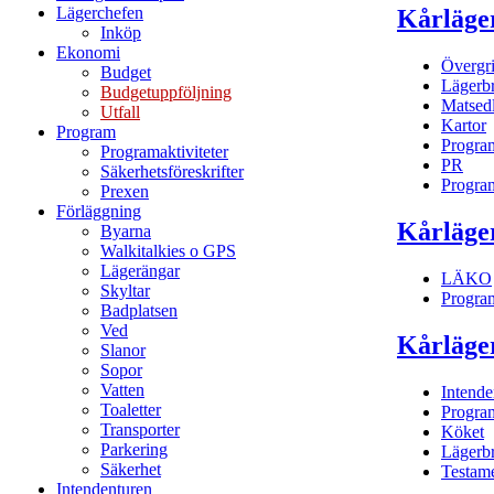
Lägerchefen
Kårläge
Inköp
Ekonomi
Övergr
Budget
Lägerb
Budgetuppföljning
Matsed
Utfall
Kartor
Program
Progra
Programaktiviteter
PR
Säkerhetsföreskrifter
Progra
Prexen
Förläggning
Kårläge
Byarna
Walkitalkies o GPS
Lägerängar
LÄKO
Skyltar
Progra
Badplatsen
Ved
Kårläge
Slanor
Sopor
Vatten
Intende
Toaletter
Progra
Transporter
Köket
Parkering
Lägerb
Säkerhet
Testam
Intendenturen